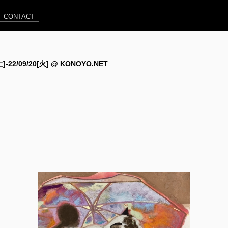
CONTACT
[土]-22/09/20[火] @ KONOYO.NET