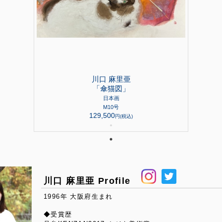
川口 麻里亜
「傘猫図」
日本画
M10号
129,500
円(税込)
●
川口 麻里亜 Profile
1996年 大阪府生まれ
◆受賞歴