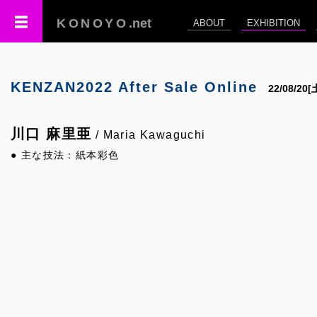
KONOYO
.net
ABOUT
EXHIBITION
KENZAN2022 After Sale Online
22/08/20
川口 麻里亜
/ Maria Kawaguchi
● 主な技法：紙本彩色