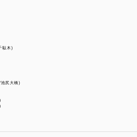
/千駄木)
/池尻大橋)
)
)