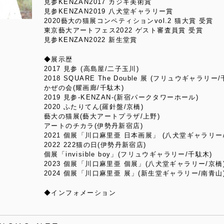
見参KENZAN2017 カジキ美術賞
見参KENZAN2019 八犬堂ギャラリー賞
2020藝大の猫展コンペティションvol.2 猫大賞 受賞
東京藝大アートフェス2022 ゲスト審査員賞 受賞
見参KENZAN2022 新生堂賞
◆展示歴
2017 見参 (高島屋/二子玉川)
2018 SQUARE The Double 展 (フリュウギャラリー
かぜの会(耀画廊/千駄木)
2019 見参-KENZAN-(新宿パークタワーホール)
2020 ふたりてん(羅針盤/京橋)
藝大の猫展(藝大アートプラザ/上野)
アートのチカラ(伊勢丹新宿店)
2021 個展「川口麻里亜 日本画展」 (八犬堂ギャラリー
2022 222猫の日(伊勢丹新宿店)
個展「invisible boy」(フリュウギャラリー/千駄木)
2023 個展「川口麻里亜 個展」(八犬堂ギャラリー/京橋
2024 個展「川口麻里亜 展」(新生堂ギャラリー/南青山
◆インフォメーション