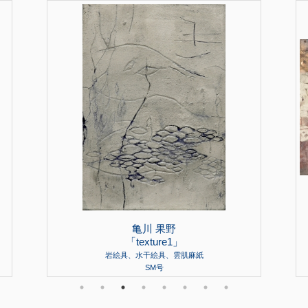
亀川 果野
「texture1」
岩絵具、水干絵具、雲肌麻紙
SM号