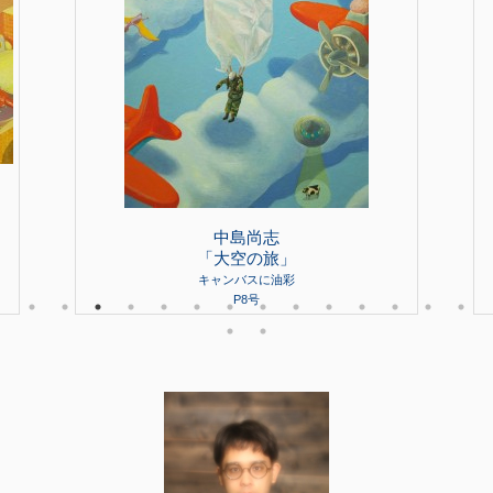
中島尚志
「大空の旅」
キャンバスに油彩
P8号