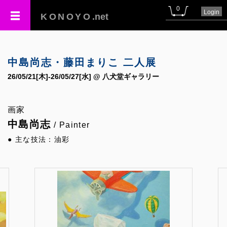
0
Login
KONOYO
.net
中島尚志・藤田まりこ 二人展
26/05/21[木]-26/05/27[水] @ 八犬堂ギャラリー
画家
中島尚志
/ Painter
● 主な技法：油彩