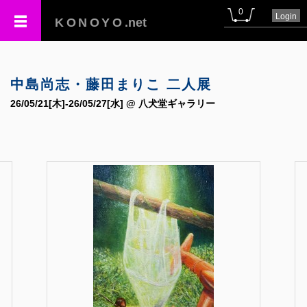
0
Login
KONOYO
.net
中島尚志・藤田まりこ 二人展
26/05/21[木]-26/05/27[水] @ 八犬堂ギャラリー