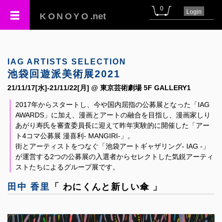
0
Login
KONOYO
.net
IAG ARTISTS SELECTION
池袋回遊派美術展2021
21/11/17[水]-21/11/22[月] @ 東京芸術劇場 5F GALLERY1
2017年からスタートし、今や国内屈指の公募展となった「IAG
AWARDS」に加え、漫画とアートの融合を目指し、漫画家しり
あがり寿氏を審査委員長に迎えて昨年実験的に開催した「アー
ト4コマ公募展 漫喜利- MANGIRI-」。
街とアーティストをつなぐ「池袋アートギャザリング- IAG -」
が運営する2つの公募展の入選者からセレクトした気鋭アーティ
ストたちによるグループ展です。
田中 香里
「 わにくんと新しい傘 」