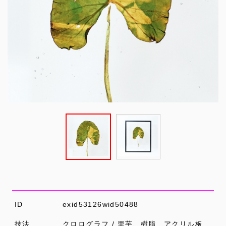
ID
exid53126wid50488
技法
クロログラフ / 里芋、樹脂、アクリル板