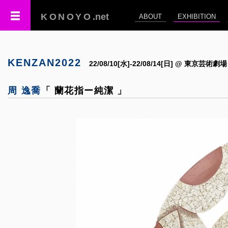
KONOYO
.net
ABOUT
EXHIBITION
KENZAN2022
22/08/10[水]-22/08/14[日] @ 東京芸術劇場
周 逸喬
「 蘭花指ー純潔 」