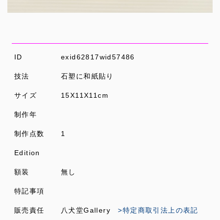
ID
exid62817wid57486
技法
石塑に和紙貼り
サイズ
15X11X11cm
制作年
制作点数
1
Edition
額装
無し
特記事項
販売責任
八犬堂Gallery
>特定商取引法上の表記