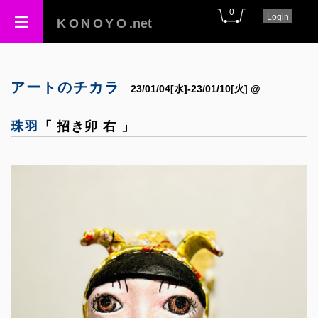
0
Login
KONOYO
.net
アートのチカラ
23/01/04[水]-23/01/10[火] @
珠羽
「 招き卯 右 」