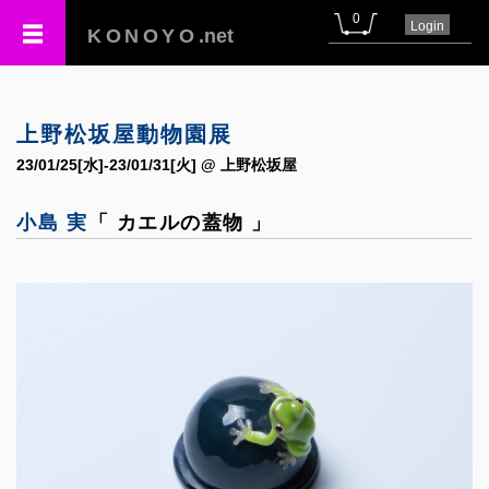
0
Login
KONOYO
.net
上野松坂屋動物園展
23/01/25[水]-23/01/31[火] @ 上野松坂屋
小島 実
「 カエルの蓋物 」