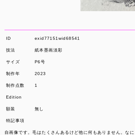
ID
exid77151wid68541
技法
紙本墨画淡彩
サイズ
P6号
制作年
2023
制作点数
1
Edition
額装
無し
特記事項
自画像です。毛はたくさんあるけど他に何もありません。なに