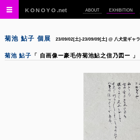
KONOYO
.net
ABOUT
EXHIBITION
菊池 鮎子 個展
23/09/02[土]-23/09/09[土] @ 八犬堂ギ
菊池 鮎子
「 自画像ー豪毛侍菊池鮎之信乃図ー 」