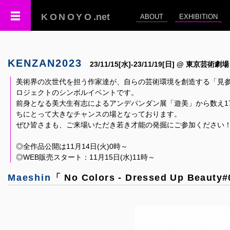
KONOYO
.net
ABOUT
EXHIBITION
KENZAN2023
23/11/15[水]-23/11/19[日] @ 東京芸術劇場
美術界の次世代を担う作家達が、自らの芸術環境を創造する「見参
ロジェクトのシンボルイベントです。
前身となる美大生有志によるアンデパンダン展「遊美」から数え1
ちにとって大きなチャンスの場となっております。
ぜひ皆さまも、ご来場いただき若き才能の発掘にご参加ください
◎全作品公開は11月14日(火)0時～
◎WEB販売スタート：11月15日(水)11時～
Maeshin
「 No Colors - Dressed Up Beauty#