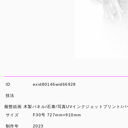
ID
exid80146wid66928
技法
擬態絵画 木製パネル/石膏/写真UVインクジェットプリント/パ
サイズ
F30号 727mm×910mm
制作年
2023