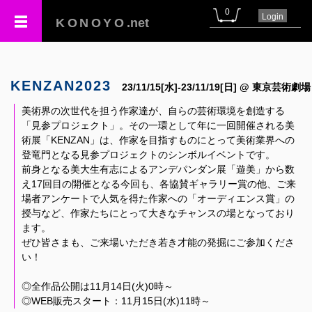
0
Login
KONOYO
.net
KENZAN2023
23/11/15[水]-23/11/19[日] @ 東京芸術劇場
美術界の次世代を担う作家達が、自らの芸術環境を創造する
「見参プロジェクト」。その一環として年に一回開催される美
術展「KENZAN」は、作家を目指すものにとって美術業界への
登竜門となる見参プロジェクトのシンボルイベントです。
前身となる美大生有志によるアンデパンダン展「遊美」から数
え17回目の開催となる今回も、各協賛ギャラリー賞の他、ご来
場者アンケートで人気を得た作家への「オーディエンス賞」の
授与など、作家たちにとって大きなチャンスの場となっており
ます。
ぜひ皆さまも、ご来場いただき若き才能の発掘にご参加くださ
い！
◎全作品公開は11月14日(火)0時～
◎WEB販売スタート：11月15日(水)11時～