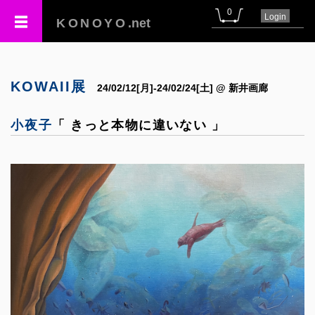
0
Login
KONOYO
.net
KOWAII展
24/02/12[月]-24/02/24[土] @ 新井画廊
小夜子
「 きっと本物に違いない 」