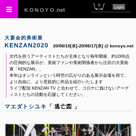
0
Login
KONOYO
.net
大宴会的美術展
KENZAN2020
20/06/10[水]-20/06/17[水] @ konoyo.net
次代を担うアーティストたちが主体となり毎年開催、約1000点
の圧倒的な展示が、美術ファンや美術関係者から注目の大美術
展「KENZAN」。
本年はオンラインという時空の広がりのある展示会場を得て、
より自由に、より意欲的に作品を紹介いたします
ライブ配信 KENZAN TV と合わせて、コロナに負けないアーテ
ィストたちの活動を応援してください。
マエダトシユキ
「 逃亡図 」