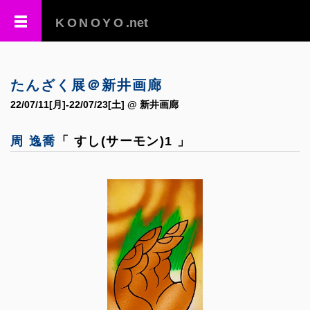
KONOYO
.net
たんざく展＠新井画廊
22/07/11[月]-22/07/23[土] @ 新井画廊
周 逸喬
「 すし(サーモン)1 」