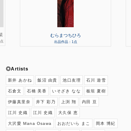
菜
むらまつちひろ
2点
出品作品：1点
◎Artists
新井 あかね
飯沼 由貴
池口友理
石川 遊雪
石倉文
石橋 美香
いそざき なな
板垣 夏樹
伊藤真里奈
井下 彩乃
上渕 翔
内田 亘
江川 史織
江川 史織
大久保 恵
大沢愛 Mana Osawa
おおだいら まこ
岡本 博紀