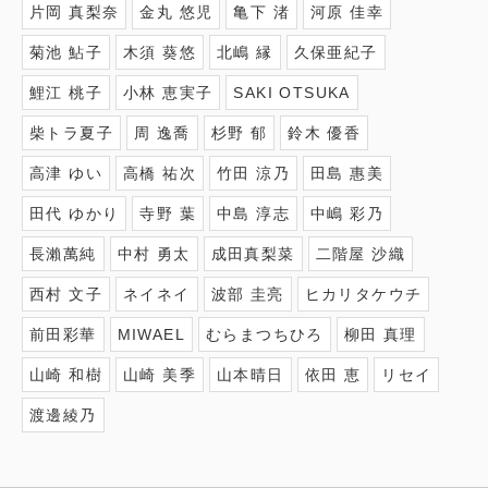
片岡 真梨奈
金丸 悠児
亀下 渚
河原 佳幸
菊池 鮎子
木須 葵悠
北嶋 縁
久保亜紀子
鯉江 桃子
小林 恵実子
SAKI OTSUKA
柴トラ夏子
周 逸喬
杉野 郁
鈴木 優香
高津 ゆい
高橋 祐次
竹田 涼乃
田島 惠美
田代 ゆかり
寺野 葉
中島 淳志
中嶋 彩乃
長瀨萬純
中村 勇太
成田真梨菜
二階屋 沙織
西村 文子
ネイネイ
波部 圭亮
ヒカリタケウチ
前田彩華
MIWAEL
むらまつちひろ
柳田 真理
山崎 和樹
山崎 美季
山本晴日
依田 恵
リセイ
渡邊綾乃