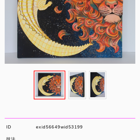
ID
exid56649wid53199
技法