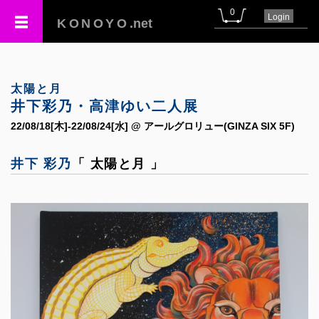
0
Login
KONOYO
.net
太陽と月
井下彩乃・高津ゆい二人展
22/08/18[木]-22/08/24[水] @ アールグロリュー(GINZA SIX 5F)
井下 彩乃
「 太陽と月 」