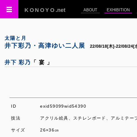
KONOYO
.net
ABOUT
EXHIBITION
太陽と月
井下彩乃・高津ゆい二人展
22/08/18[木]-22/08/
井下 彩乃
「 宴 」
ID
exid59099wid54390
技法
アクリル絵具、スチレンボード、アルミテー
サイズ
26×36㎝