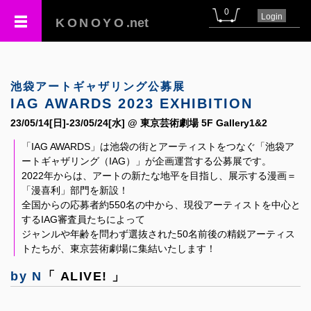
0
Login
KONOYO
.net
池袋アートギャザリング公募展
IAG AWARDS 2023 EXHIBITION
23/05/14[日]-23/05/24[水] @ 東京芸術劇場 5F Gallery1&2
「IAG AWARDS」は池袋の街とアーティストをつなぐ「池袋ア
ートギャザリング（IAG）」が企画運営する公募展です。
2022年からは、アートの新たな地平を目指し、展示する漫画＝
「漫喜利」部門を新設！
全国からの応募者約550名の中から、現役アーティストを中心と
するIAG審査員たちによって
ジャンルや年齢を問わず選抜された50名前後の精鋭アーティス
トたちが、東京芸術劇場に集結いたします！
by N
「 ALIVE! 」