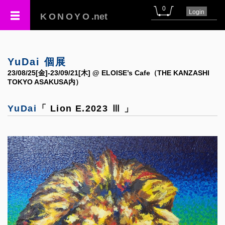
0
Login
KONOYO
.net
YuDai 個展
23/08/25[金]-23/09/21[木] @ ELOISE’s Cafe（THE KANZASHI
TOKYO ASAKUSA内）
YuDai
「 Lion E.2023 Ⅲ 」