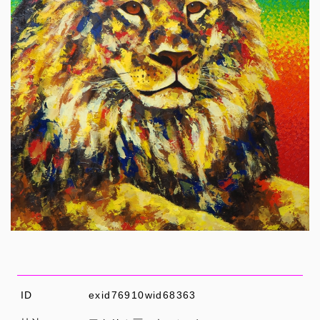
ID
exid76910wid68363