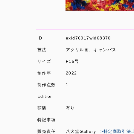
ID
exid76917wid68370
技法
アクリル画、キャンバス
サイズ
F15号
制作年
2022
制作点数
1
Edition
額装
有り
特記事項
販売責任
八犬堂Gallery
>特定商取引法