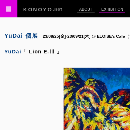
KONOYO
.net
ABOUT
EXHIBITION
YuDai 個展
23/08/25[金]-23/09/21[木] @ ELOISE’s 
YuDai
「 Lion E.Ⅲ 」