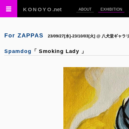
KONOYO
.net
ABOUT
EXHIBITION
For ZAPPAS
23/09/27[水]-23/10/03[火] @ 八犬堂ギャラ
Spamdog
「 Smoking Lady 」