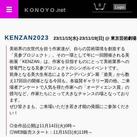
0
Login
KONOYO
.net
KENZAN2023
23/11/15[水]-23/11/19[日] @ 東京芸術劇場
美術界の次世代を担う作家達が、自らの芸術環境を創造する
「見参プロジェクト」。その一環として年に一回開催される美
術展「KENZAN」は、作家を目指すものにとって美術業界への
登竜門となる見参プロジェクトのシンボルイベントです。
前身となる美大生有志によるアンデパンダン展「遊美」から数
え17回目の開催となる今回も、各協賛ギャラリー賞の他、ご来
場者アンケートで人気を得た作家への「オーディエンス賞」の
授与など、作家たちにとって大きなチャンスの場となっており
ます。
ぜひ皆さまも、ご来場いただき若き才能の発掘にご参加くださ
い！
◎全作品公開は11月14日(火)0時～
◎WEB販売スタート：11月15日(水)11時～